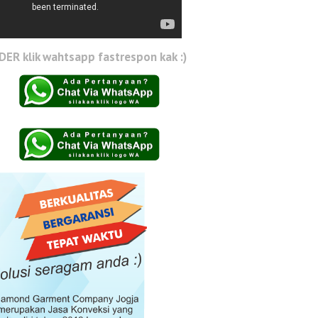
ER klik wahtsapp fastrespon kak :)