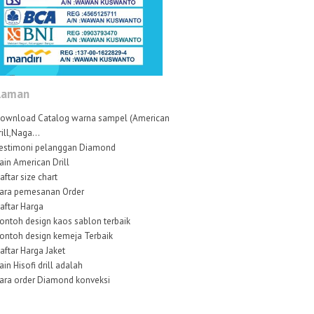
laman
ownload Catalog warna sampel (American
rill,Naga...
estimoni pelanggan Diamond
ain American Drill
aftar size chart
ara pemesanan Order
aftar Harga
ontoh design kaos sablon terbaik
ontoh design kemeja Terbaik
aftar Harga Jaket
ain Hisofi drill adalah
ara order Diamond konveksi