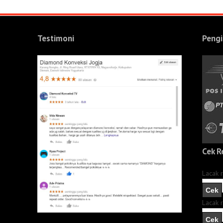
Testimoni
Pengi
Cek R
Lacak 
Lacak 