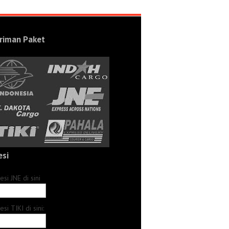
riman Paket
esi
resi
JNE
di sini
resi
TIKI
di sini: