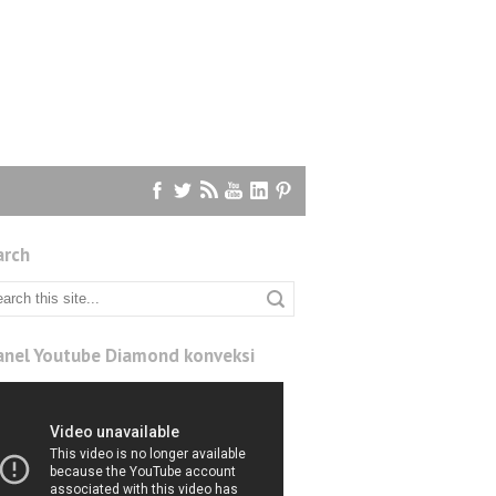
arch
anel Youtube Diamond konveksi